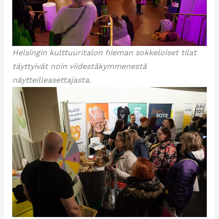
Helsingin kulttuuritalon hieman sokkeloiset tilat
täyttyivät noin viidestäkymmenestä
näytteilleasettajasta.