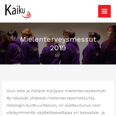
Siirry
sisältöön
Mielenterveysmessut
2019
Siun sote ja Pohjois-Karjalan mielenterveydentuki
Ry näkyivät yhdessä mielenterveysmessuilla.
Helsingin kulttuuritaloon, oli asettautunut noin
viisikymmentä näytteilleasettajaa eri kansalais- ja