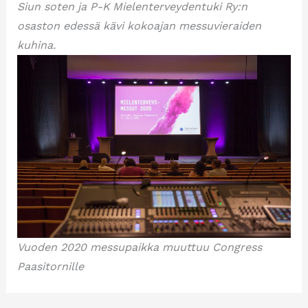
Siun soten ja P-K Mielenterveydentuki Ry:n
osaston edessä kävi kokoajan messuvieraiden
kuhina.
Vuoden 2020 messupaikka muuttuu Congress
Paasitornille