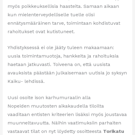
myös poikkeuksellisia haasteita. Samaan aikaan
kun mielenterveydelliselle tuelle olisi
ennätysmääräinen tarve, toimintaan kohdistuvat
rahoitukset ovat kutistuneet.
Yhdistyksessä ei ole jääty tuleen makaamaan:
uusia toimintamuotoja, hankkeita ja rahoituksia
haetaan jatkuvasti. Toiveena on, että uusista
avauksista päästään julkaisemaan uutisia jo syksyn
Kaiku- lehdissä.
Uusi osoite ison karhumuraalin alla
Nopeiden muutosten aikakaudella tiloilta
vaaditaan entisten kriteerien lisäksi myös joustavaa
muunneltavuutta. Näihin vaatimuksiin parhaiten
vastaavat tilat on nyt löydetty osoitteesta
Torikatu