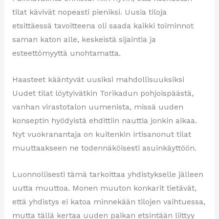
tilat kävivät nopeasti pieniksi. Uusia tiloja
etsittäessä tavoitteena oli saada kaikki toiminnot
saman katon alle, keskeistä sijaintia ja
esteettömyyttä unohtamatta.
Haasteet kääntyvät uusiksi mahdollisuuksiksi
Uudet tilat löytyivätkin Torikadun pohjoispäästä,
vanhan virastotalon uumenista, missä uuden
konseptin hyödyistä ehdittiin nauttia jonkin aikaa.
Nyt vuokranantaja on kuitenkin irtisanonut tilat
muuttaakseen ne todennäköisesti asuinkäyttöön.
Luonnollisesti tämä tarkoittaa yhdistykselle jälleen
uutta muuttoa. Monen muuton konkarit tietävät,
että yhdistys ei katoa minnekään tilojen vaihtuessa,
mutta tällä kertaa uuden paikan etsintään liittyy