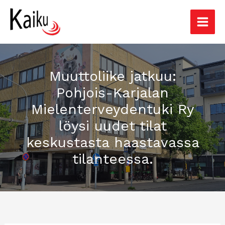
Siirry
sisältöön
Muuttoliike jatkuu:
Pohjois-Karjalan
Mielenterveydentuki Ry
löysi uudet tilat
keskustasta haastavassa
tilanteessa.