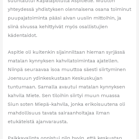
suuntautui Käpäläpolulta Aspitielle. Muuton
yhteydessä yhdistyksen olennaisena osana toiminut
puupajatoiminta pääsi aivan uusiin mittoihin, ja
siinä sivussa kehittyivät myös osallistujien
kädentaidot.
Aspitie oli kuitenkin sijainniltaan hieman syrjässä
matalan kynnyksen kahvilatoimintaa ajatellen.
Niinpä seuraavaa isoa muuttoa säesti siirtyminen
Joensuun ydinkeskustaan Keskuskujan
tuntumaan. Samalla avautui matalan kynnyksen
kahvila Miete. Sen tiloihin siirtyi muun muassa
Siun soten Miepä-kahvila, jonka erikoisuutena oli
mahdollisuus tavata sairaanhoitajaa ilman
etukäteistä ajanvarausta.
Paikkavalinta onnistui niin hyvin, että keskustan