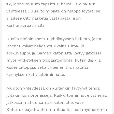
17
, jonne muutto tapahtuu heinä- ja elokuun
vaihteessa . Uusi toimipiste on helppo löytää: se
sijaitsee Citymarketia vastapäätä, ison
karhumuraalin alla.
Uusiin tiloihin asettuu yhdistyksen hallinto, josta
jäsenet voivat hakea etuuksina uima- ja
elokuvalippuja. Saman katon alta löytyy jatkossa
myös yhdistyksen työpajatoiminta, kuten digi- ja
kädentaitopaja, sekä yhteinen tila matalan
kynnyksen kahvilatoiminnalle.
Muuton yhteydessä on kuitenkin täytynyt tehdä
joitakin kompromisseja. Kaikki toiminnot eivät enää
jatkossa mahdu saman katon alle, vaan
Kulttuuripaja Kuohu muuttaa toiseen myöhemmin