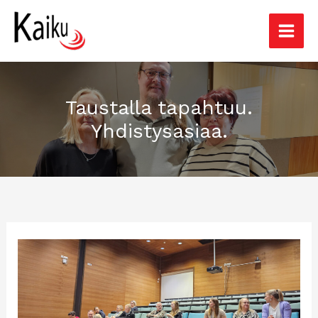
Siirry
sisältöön
Taustalla tapahtuu.
Yhdistysasiaa.