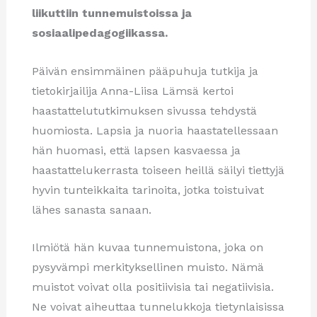
liikuttiin tunnemuistoissa ja
sosiaalipedagogiikassa.
Päivän ensimmäinen pääpuhuja tutkija ja
tietokirjailija Anna-Liisa Lämsä kertoi
haastattelututkimuksen sivussa tehdystä
huomiosta. Lapsia ja nuoria haastatellessaan
hän huomasi, että lapsen kasvaessa ja
haastattelukerrasta toiseen heillä säilyi tiettyjä
hyvin tunteikkaita tarinoita, jotka toistuivat
lähes sanasta sanaan.
Ilmiötä hän kuvaa tunnemuistona, joka on
pysyvämpi merkityksellinen muisto. Nämä
muistot voivat olla positiivisia tai negatiivisia.
Ne voivat aiheuttaa tunnelukkoja tietynlaisissa