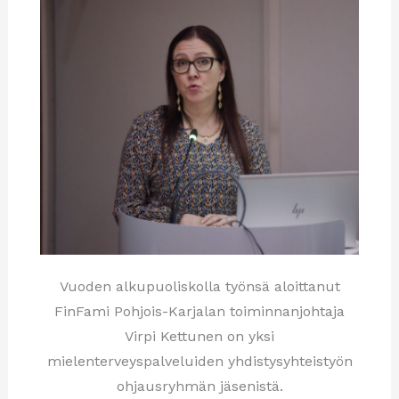
Vuoden alkupuoliskolla työnsä aloittanut
FinFami Pohjois-Karjalan toiminnanjohtaja
Virpi Kettunen on yksi
mielenterveyspalveluiden yhdistysyhteistyön
ohjausryhmän jäsenistä.