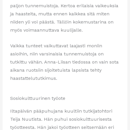
paljon tunnemuistoja. Kertoa erilaisia vaikeuksia
ja haasteita, mutta ennen kaikkea sitä miten
niiden yli voi päästä. Tällöin kokemustarina on
myös voimaannuttava kuulijalle.
Vaikka tunteet vaikuttavat laajasti moniin
asioihin, niin varsinaisia tunnemuistoja on
tutkittu vähän. Anna-Liisan tiedossa on vain sota
aikana ruotsiin sijoitetuista lapsista tehty
haastattelututkimus.
Sosiokulttuurinen työote
Iltapäivän pääpuhujana kuultiin tutkijatohtori
Teija Nuutista. Hän puhui sosiokulttuurisesta
työotteesta. Hän jakoi työotteen seitsemään eri