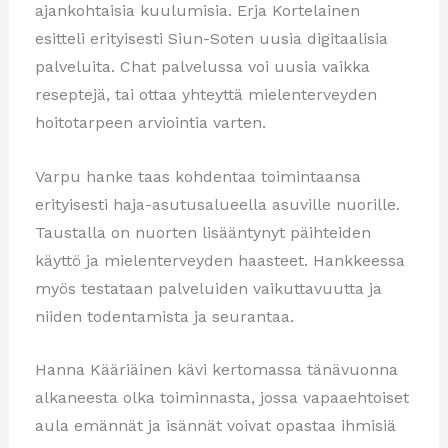
ajankohtaisia kuulumisia. Erja Kortelainen
esitteli erityisesti Siun-Soten uusia digitaalisia
palveluita. Chat palvelussa voi uusia vaikka
reseptejä, tai ottaa yhteyttä mielenterveyden
hoitotarpeen arviointia varten.
Varpu hanke taas kohdentaa toimintaansa
erityisesti haja-asutusalueella asuville nuorille.
Taustalla on nuorten lisääntynyt päihteiden
käyttö ja mielenterveyden haasteet. Hankkeessa
myös testataan palveluiden vaikuttavuutta ja
niiden todentamista ja seurantaa.
Hanna Kääriäinen kävi kertomassa tänävuonna
alkaneesta olka toiminnasta, jossa vapaaehtoiset
aula emännät ja isännät voivat opastaa ihmisiä