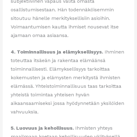
subjektiivinen vapaus valita omasta
osallistumisestaan. Hän todennäköisemmin
sitoutuu hänelle merkityksellisiin asioihin.
Voimaantumisen kautta ihmiset nousevat itse
ajamaan omaa asiaansa.
4. Toiminnallisuus ja elämyksellisyys.
Ihminen
toteuttaa itsäeän ja rakentaa elämäänsä
toiminnallisesti. Elämyksellisyys tarkoittaa
kokemusten ja elämysten merkitystä ihmisten
elämässä. Yhteistoiminnallisuus taas tarkoittaa
yhteistä toimintaa yhteisen hyvän
aikaansaamiseksi jossa hyödynnetään yksilöiden
vahvuuksia.
5. Luovuus ja kehollisuus.
Ihmisten yhteys
maailmaan koetaan kehollisuuden välityksellä.