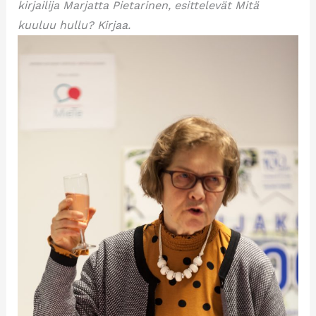
kirjailija Marjatta Pietarinen, esittelevät Mitä
kuuluu hullu? Kirjaa.