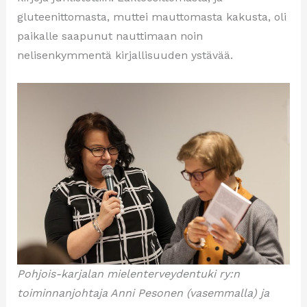
gluteenittomasta, muttei mauttomasta kakusta, oli
paikalle saapunut nauttimaan noin
nelisenkymmentä kirjallisuuden ystävää.
Pohjois-karjalan mielenterveydentuki ry:n
toiminnanjohtaja Anni Pesonen (vasemmalla) ja