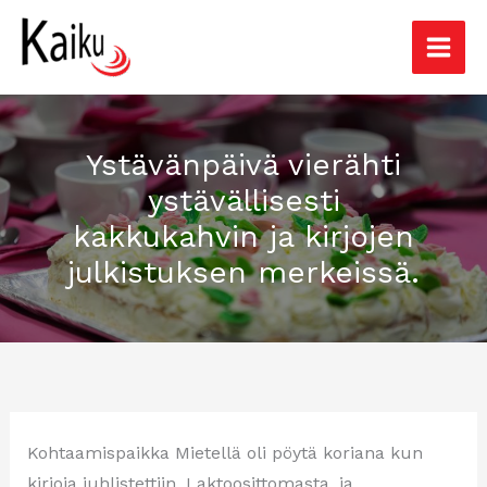
Siirry
sisältöön
Ystävänpäivä vierähti
ystävällisesti
kakkukahvin ja kirjojen
julkistuksen merkeissä.
Kohtaamispaikka Mietellä oli pöytä koriana kun
kirjoja juhlistettiin. Laktoosittomasta, ja