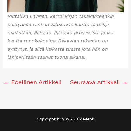
Riittaliisa Lavinen, kertoi kirjan takakanteenkin
päätyneen vanhan valokuvan kautta taiteilija
minästään, Riitusta. Pitkästä prosessista jonka
kautta runokokoelma Rakastan rakastan on
syntynyt, ja siitä kaikesta tuesta jota hän on
lähipiiriltään saanut tuona aikana.
←
Edellinen Artikkeli
Seuraava Artikkeli
→
Copyright © 2026 Kaiku-lehti