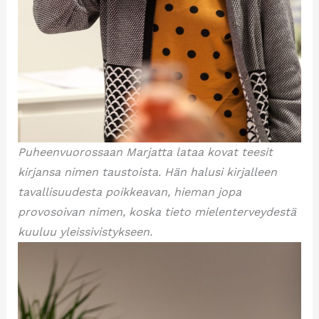
Puheenvuorossaan Marjatta lataa kovat teesit
kirjansa nimen taustoista. Hän halusi kirjalleen
tavallisuudesta poikkeavan, hieman jopa
provosoivan nimen, koska tieto mielenterveydestä
kuuluu yleissivistykseen.