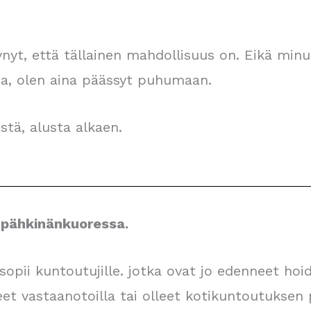
ttynyt, että tällainen mahdollisuus on. Eikä min
noa, olen aina päässyt puhumaan.
stä, alusta alkaen.
pähkinänkuoressa.
pii kuntoutujille. jotka ovat jo edenneet ho
et vastaanotoilla tai olleet kotikuntoutuksen p