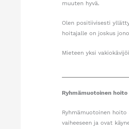
muuten hyvä.
Olen positiivisesti yllä
hoitajalle on joskus jo
Mieteen yksi vakiokävijöi
Ryhmämuotoinen hoito 
Ryhmämuotoinen hoito so
vaiheeseen ja ovat käyne