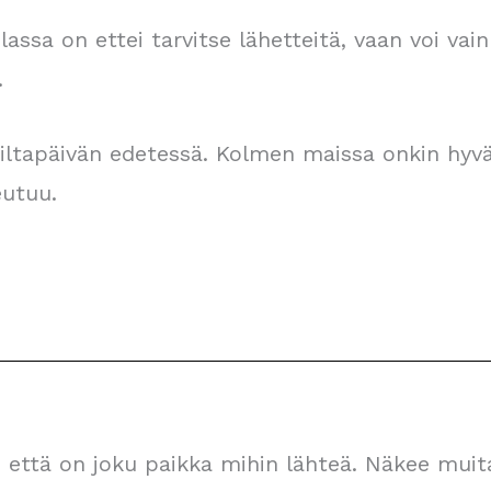
assa on ettei tarvitse lähetteitä, vaan voi vain
.
 iltapäivän edetessä. Kolmen maissa onkin hyvä
eutuu.
 että on joku paikka mihin lähteä. Näkee muita