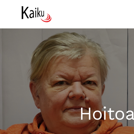
Siirry
sisältöön
Hoitoa