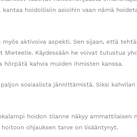
aa kantaa hoidollisiin asioihin vaan nämä hoide
myös aktivoiva aspekti. Sen sijaan, että tehtäi
at Mieteelle. Käydessään he voivat tutustua yh
 ja hörpätä kahvia muiden ihmisten kanssa.
ljon sosiaalista jännittämistä. Siksi kahvilan
nkalampi hoidon tilanne näkyy ammattilaisen 
 hoitoon ohjauksen tarve on lisääntynyt.