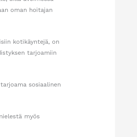
taan oman hoitajan
siin kotikäyntejä, on
distyksen tarjoamiin
 tarjoama sosiaalinen
mielestä myös