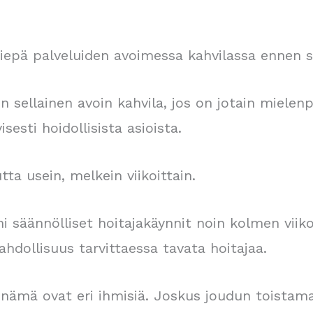
epä palveluiden avoimessa kahvilassa ennen se
n sellainen avoin kahvila, jos on jotain mielenpä
isesti hoidollisista asioista.
ta usein, melkein viikoittain.
ni säännölliset hoitajakäynnit noin kolmen viiko
ahdollisuus tarvittaessa tavata hoitajaa.
 nämä ovat eri ihmisiä. Joskus joudun toistam