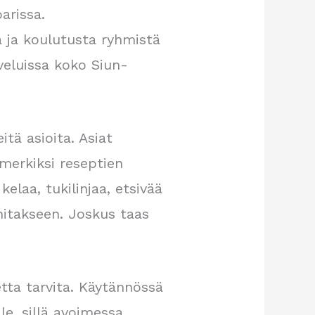
arissa.
 ja koulutusta ryhmistä
veluissa koko Siun-
tä asioita. Asiat
imerkiksi reseptien
kelaa, tukilinjaa, etsivää
nitakseen. Joskus taas
etta tarvita. Käytännössä
e, sillä avoimessa