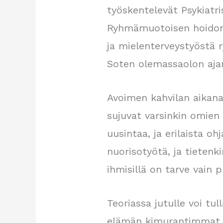
työskentelevät Psykiatr
Ryhmämuotoisen hoidon t
ja mielenterveystyöstä 
Soten olemassaolon aja
Avoimen kahvilan aikana 
sujuvat varsinkin omien
uusintaa, ja erilaista oh
nuorisotyötä, ja tieten
ihmisillä on tarve vain 
Teoriassa jutulle voi tu
elämän kimurantimmat ti