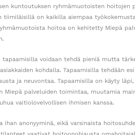
isen kuntoutuksen ryhmämuotoisten hoitojen p
iimiläisillä on kaikilla aiempaa työkokemusta
ryhmämuotoista hoitoa on kehitetty Miepä pal
n.
tapaamisilla voidaan tehdä pieniä mutta tärkei
 asiakkaiden kohdalla. Tapaamisilla tehdään es
jausta ja neuvontaa. Tapaamisilla on käyty läpi, 
kin Miepä palveluiden toimintaa, muutamia mai
puhua vaitiolovelvollisen ihmisen kanssa.
lla ihan anonyyminä, eikä varsinaista hoitosuhd
lanteet vaativat hoitoonohjausta omahoitajall