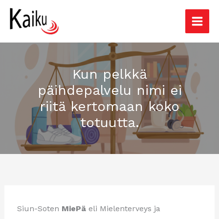
Siirry
sisältöön
Kun pelkkä
päihdepalvelu nimi ei
riitä kertomaan koko
totuutta.
Siun-Soten
MiePä
eli Mielenterveys ja