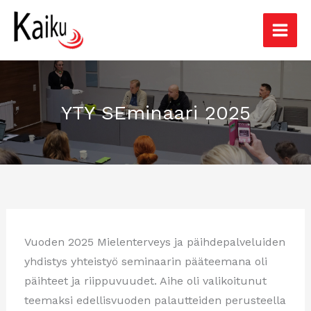
Siirry
sisältöön
YTY SEminaari 2025
Vuoden 2025 Mielenterveys ja päihdepalveluiden
yhdistys yhteistyö seminaarin pääteemana oli
päihteet ja riippuvuudet. Aihe oli valikoitunut
teemaksi edellisvuoden palautteiden perusteella