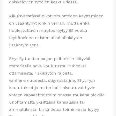
opiskelevien tyttöjen keskuudessa.
Aikuisväestössä nikotiinituotteiden käyttäminen
on lisääntynyt jonkin verran, mutta ehkä
huolestuttavin muutos löytyy 65 vuotta
täyttäneiden naisten alkoholinkäytön
lisääntymisenä.
Ehyt Ry tuottaa paljon päihteisiin liittyvää
materiaalia sekä koulutusta. Puheeksi
ottamisesta, riskikäytön rajoista,
vanhemmuudesta, stigmasta jne. Ehyt ry:n
koulutukset ja materiaalit nivoutuvat hyvin
yhteen vapaaehtoistoiminnassa mukana oleville,
unohtamatta yksittäisiä kansalaisia tai
ammattilaista. Lisää tietoa toiminnasta löytyy