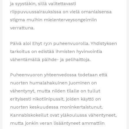
ja syystäkin, sillä valitettavasti
riippuvuussairauksissa on vielä omanlaisensa
stigma muihin mielenterveysongelmiin
verrattuna.
Päivä aloi Ehyt ry:n puheenvuorolla. Yhdistyksen
tarkoitus on edistää ihmisten hyvinvointia
vähentämällä päihde- ja pelihaittoja.
Puheenvuoron yhteenvedossa todetaan että
nuorten humalahakuinen juominen on
vähentynyt, mutta niiden tilalle on tullut
erityisesti nikotiinipussit, joiden käyttö on
nuorten keskuudessa moninkertaistunut.
Kannabiskokeilut ovat yläkoulussa vähentyneet,
mutta jonkin veran lisääntyneet ammattiin