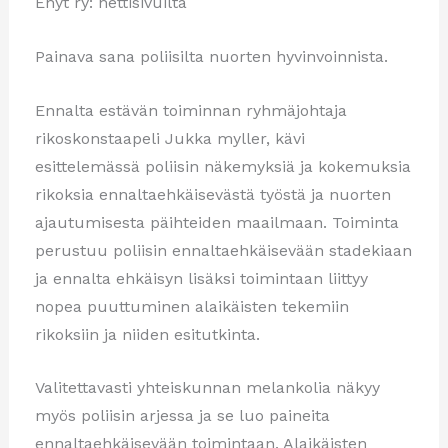
Ehyt ry: nettisivuilta
Painava sana poliisilta nuorten hyvinvoinnista.
Ennalta estävän toiminnan ryhmäjohtaja
rikoskonstaapeli Jukka myller, kävi
esittelemässä poliisin näkemyksiä ja kokemuksia
rikoksia ennaltaehkäisevästä työstä ja nuorten
ajautumisesta päihteiden maailmaan. Toiminta
perustuu poliisin ennaltaehkäisevään stadekiaan
ja ennalta ehkäisyn lisäksi toimintaan liittyy
nopea puuttuminen alaikäisten tekemiin
rikoksiin ja niiden esitutkinta.
Valitettavasti yhteiskunnan melankolia näkyy
myös poliisin arjessa ja se luo paineita
ennaltaehkäisevään toimintaan. Alaikäisten