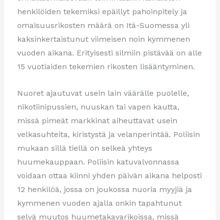
henkilöiden tekemiksi epäillyt pahoinpitely ja
omaisuusrikosten määrä on Itä-Suomessa yli
kaksinkertaistunut viimeisen noin kymmenen
vuoden aikana. Erityisesti silmiin pistävää on alle
15 vuotiaiden tekemien rikosten lisääntyminen.
Nuoret ajautuvat usein lain väärälle puolelle,
nikotiinipussien, nuuskan tai vapen kautta,
missä pimeät markkinat aiheuttavat usein
velkasuhteita, kiristystä ja velanperintää. Poliisin
mukaan sillä tiellä on selkeä yhteys
huumekauppaan. Poliisin katuvalvonnassa
voidaan ottaa kiinni yhden päivän aikana helposti
12 henkilöä, jossa on joukossa nuoria myyjiä ja
kymmenen vuoden ajalla onkin tapahtunut
selvä muutos huumetakavarikoissa, missä