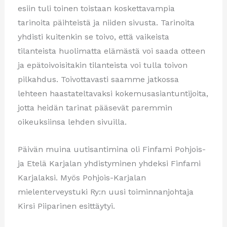
esiin tuli toinen toistaan koskettavampia
tarinoita päihteistä ja niiden sivusta. Tarinoita
yhdisti kuitenkin se toivo, että vaikeista
tilanteista huolimatta elämästä voi saada otteen
ja epätoivoisitakin tilanteista voi tulla toivon
pilkahdus. Toivottavasti saamme jatkossa
lehteen haastateltavaksi kokemusasiantuntijoita,
jotta heidän tarinat pääsevät paremmin
oikeuksiinsa lehden sivuilla.
Päivän muina uutisantimina oli Finfami Pohjois-
ja Etelä Karjalan yhdistyminen yhdeksi Finfami
Karjalaksi. Myös Pohjois-Karjalan
mielenterveystuki Ry:n uusi toiminnanjohtaja
Kirsi Piiparinen esittäytyi.