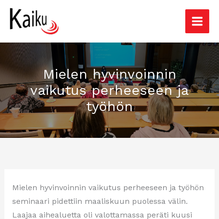
Siirry
sisältöön
Mielen hyvinvoinnin
vaikutus perheeseen ja
työhön
Mielen hyvinvoinnin vaikutus perheeseen ja työhön
seminaari pidettiin maaliskuun puolessa välin.
Laajaa aihealuetta oli valottamassa peräti kuusi