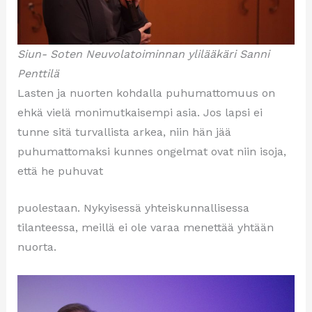
Siun- Soten Neuvolatoiminnan ylilääkäri Sanni
Penttilä
Lasten ja nuorten kohdalla puhumattomuus on
ehkä vielä monimutkaisempi asia. Jos lapsi ei
tunne sitä turvallista arkea, niin hän jää
puhumattomaksi kunnes ongelmat ovat niin isoja,
että he puhuvat
puolestaan. Nykyisessä yhteiskunnallisessa
tilanteessa, meillä ei ole varaa menettää yhtään
nuorta.