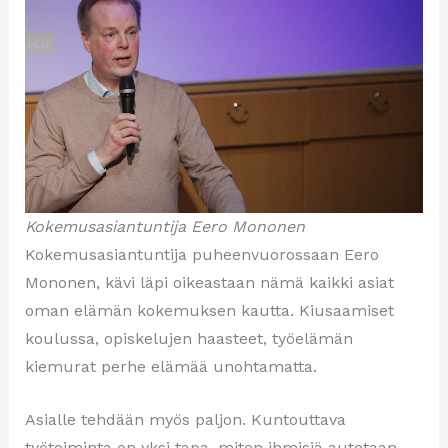
Kokemusasiantuntija Eero Mononen
Kokemusasiantuntija puheenvuorossaan Eero
Mononen, kävi läpi oikeastaan nämä kaikki asiat
oman elämän kokemuksen kautta. Kiusaamiset
koulussa, opiskelujen haasteet, työelämän
kiemurat perhe elämää unohtamatta.
Asialle tehdään myös paljon. Kuntouttava
työtoiminta on yksi tapa, miten ihmisiä autetaan