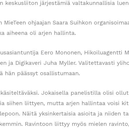
n keskusliiton järjestämiä valtakunnallisia luen
kin MieTeen ohjaajan Saara Suihkon organisoim
a aiheena oli arjen hallinta.
musasiantuntija Eero Mononen, Hikoiluagentti 
n ja Digikaveri Juha Myller. Valitettavasti yliho
kä hän päässyt osallistumaan.
 käsiteltäväksi. Jokaisella panelistilla olisi oll
a siihen liittyen, mutta arjen hallintaa voisi ki
 lepoon. Näitä yksinkertaisia asioita ja niiden 
kemmin. Ravintoon liittyy myös mielen ravinto,