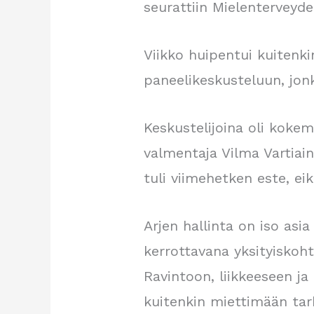
seurattiin Mielenterveyde
Viikko huipentui kuiten
paneelikeskusteluun, jonk
Keskustelijoina oli koke
valmentaja Vilma Vartiaine
tuli viimehetken este, ei
Arjen hallinta on iso asia
kerrottavana yksityiskohti
Ravintoon, liikkeeseen ja
kuitenkin miettimään tar