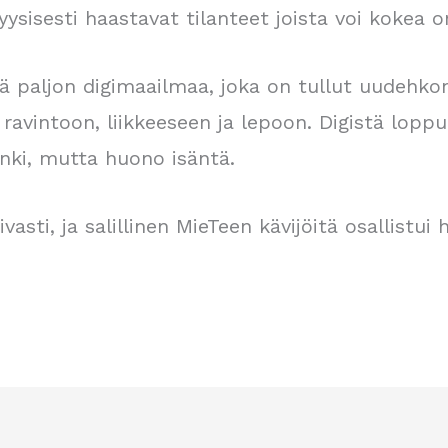
yysisesti haastavat tilanteet joista voi kokea
llä paljon digimaailmaa, joka on tullut uudehkon
a ravintoon, liikkeeseen ja lepoon. Digistä lopp
enki, mutta huono isäntä.
ivasti, ja salillinen MieTeen kävijöitä osallistui