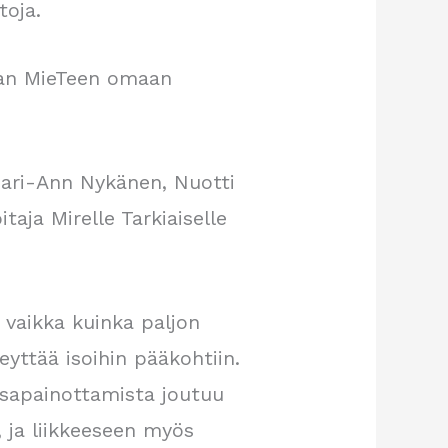
toja.
aan MieTeen omaan
Mari-Ann Nykänen, Nuotti
itaja Mirelle Tarkiaiselle
ut vaikka kuinka paljon
teyttää isoihin pääkohtiin.
tasapainottamista joutuu
 ja liikkeeseen myös