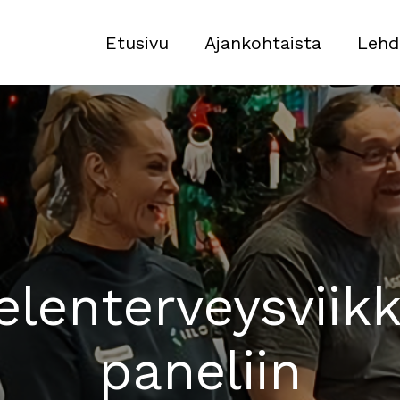
Etusivu
Ajankohtaista
Lehd
lenterveysviik
paneliin