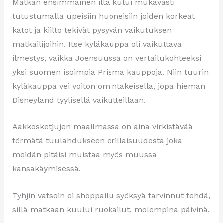
Matkan ensimmäinen ilta kului mukavasti
tutustumalla upeisiin huoneisiin joiden korkeat
katot ja kiilto tekivät pysyvän vaikutuksen
matkailijoihin. Itse kyläkauppa oli vaikuttava
ilmestys, vaikka Joensuussa on vertailukohteeksi
yksi suomen isoimpia Prisma kauppoja. Niin tuurin
kyläkauppa vei voiton omintakeisella, jopa hieman
Disneyland tyylisellä vaikutteillaan.
Aakkosketjujen maailmassa on aina virkistävää
törmätä tuulahdukseen erillaisuudesta joka
meidän pitäisi muistaa myös muussa
kansakäymisessä.
Tyhjin vatsoin ei shoppailu syöksyä tarvinnut tehdä,
sillä matkaan kuului ruokailut, molempina päivinä.