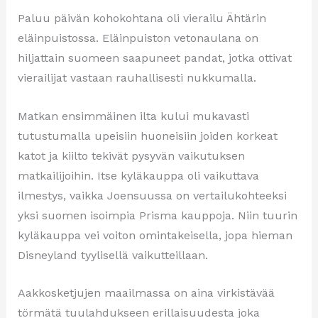
Paluu päivän kohokohtana oli vierailu Ähtärin
eläinpuistossa. Eläinpuiston vetonaulana on
hiljattain suomeen saapuneet pandat, jotka ottivat
vierailijat vastaan rauhallisesti nukkumalla.
Matkan ensimmäinen ilta kului mukavasti
tutustumalla upeisiin huoneisiin joiden korkeat
katot ja kiilto tekivät pysyvän vaikutuksen
matkailijoihin. Itse kyläkauppa oli vaikuttava
ilmestys, vaikka Joensuussa on vertailukohteeksi
yksi suomen isoimpia Prisma kauppoja. Niin tuurin
kyläkauppa vei voiton omintakeisella, jopa hieman
Disneyland tyylisellä vaikutteillaan.
Aakkosketjujen maailmassa on aina virkistävää
törmätä tuulahdukseen erillaisuudesta joka