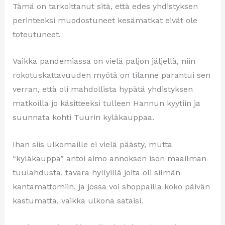
Tämä on tarkoittanut sitä, että edes yhdistyksen
perinteeksi muodostuneet kesämatkat eivät ole
toteutuneet.
Vaikka pandemiassa on vielä paljon jäljellä, niin
rokotuskattavuuden myötä on tilanne parantui sen
verran, että oli mahdollista hypätä yhdistyksen
matkoilla jo käsitteeksi tulleen Hannun kyytiin ja
suunnata kohti Tuurin kyläkauppaa.
Ihan siis ulkomaille ei vielä päästy, mutta
“kyläkauppa” antoi aimo annoksen ison maailman
tuulahdusta, tavara hyllyillä joita oli silmän
kantamattomiin, ja jossa voi shoppailla koko päivän
kastumatta, vaikka ulkona sataisi.