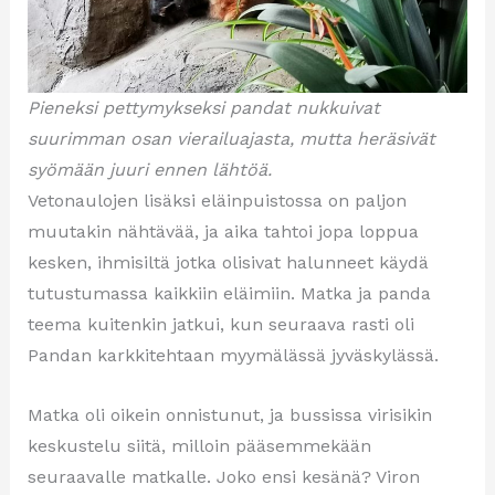
Pieneksi pettymykseksi pandat nukkuivat
suurimman osan vierailuajasta, mutta heräsivät
syömään juuri ennen lähtöä.
Vetonaulojen lisäksi eläinpuistossa on paljon
muutakin nähtävää, ja aika tahtoi jopa loppua
kesken, ihmisiltä jotka olisivat halunneet käydä
tutustumassa kaikkiin eläimiin. Matka ja panda
teema kuitenkin jatkui, kun seuraava rasti oli
Pandan karkkitehtaan myymälässä jyväskylässä.
Matka oli oikein onnistunut, ja bussissa virisikin
keskustelu siitä, milloin pääsemmekään
seuraavalle matkalle. Joko ensi kesänä? Viron