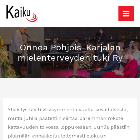
Siirry
sisältöön
Onnea Pohjois-Karjalan
mielenterveyden tuki Ry
Yhdistys täytti viisikymmentä vuotta kevättalvesta,
mutta juhlia päätettiin siirtää paremman rokote
kattavuuden toivossa loppukesään. Juhlia päästiin
pitämään ennakkoluulottomasti elokuun