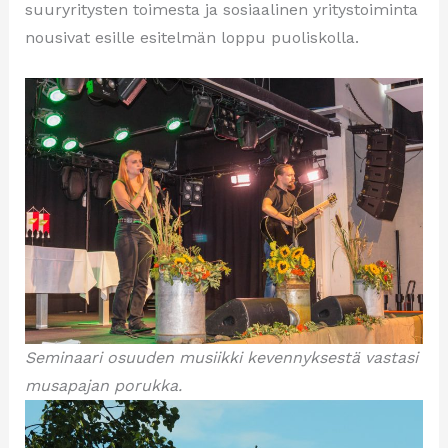
suuryritysten toimesta ja sosiaalinen yritystoiminta
nousivat esille esitelmän loppu puoliskolla.
Seminaari osuuden musiikki kevennyksestä vastasi
musapajan porukka.