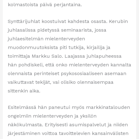
kolmastoista päivä perjantaina.
Synttärijuhlat koostuivat kahdesta osasta. Kerubin
juhlasalissa pidetyssä seminaarista, jossa
juhlaesitelmän mielenterveyden
muodonmuutoksista piti tutkija, kirjailija ja
toimittaja Markku Salo. Laajassa juhlapuheessa
hän pohdiskeli, että onko mielenterveyden kannalta
olennaista perinteiset psykososiaaliseen asemaan
vaikuttavat tekijät, vai olisiko olennaisempaa
sittenkin aika.
Esitelmässä hän paneutui myös markkinatalouden
ongelmiin mielenterveyden ja yksilön
näkökulmasta. Erityisesti asumispalvelut ja niiden
järjestäminen voittoa tavoittelevien kansainvälisten