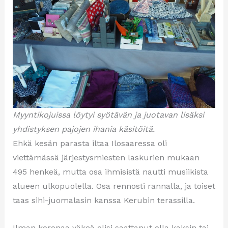
Myyntikojuissa löytyi syötävän ja juotavan lisäksi
yhdistyksen pajojen ihania käsitöitä.
Ehkä kesän parasta iltaa Ilosaaressa oli
viettämässä järjestysmiesten laskurien mukaan
495 henkeä, mutta osa ihmisistä nautti musiikista
alueen ulkopuolella. Osa rennosti rannalla, ja toiset
taas sihi-juomalasin kanssa Kerubin terassilla.
Ilman koronaa väkeä olisi saattanut olla kaksin tai