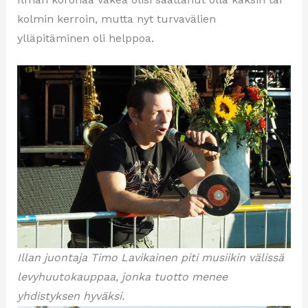
kolmin kerroin, mutta nyt turvavälien
ylläpitäminen oli helppoa.
Illan juontaja Timo Lavikainen piti musiikin välissä
levyhuutokauppaa, jonka tuotto menee
yhdistyksen hyväksi.