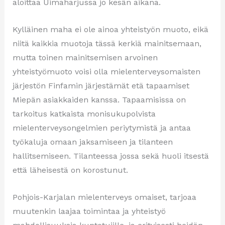
aloittaa Uimaharjussa jo kesän aikana.
Kylläinen maha ei ole ainoa yhteistyön muoto, eikä
niitä kaikkia muotoja tässä kerkiä mainitsemaan,
mutta toinen mainitsemisen arvoinen
yhteistyömuoto voisi olla mielenterveysomaisten
järjestön Finfamin järjestämät etä tapaamiset
Miepän asiakkaiden kanssa. Tapaamisissa on
tarkoitus katkaista monisukupolvista
mielenterveysongelmien periytymistä ja antaa
työkaluja omaan jaksamiseen ja tilanteen
hallitsemiseen. Tilanteessa jossa sekä huoli itsestä
että läheisestä on korostunut.
Pohjois-Karjalan mielenterveys omaiset, tarjoaa
muutenkin laajaa toimintaa ja yhteistyö