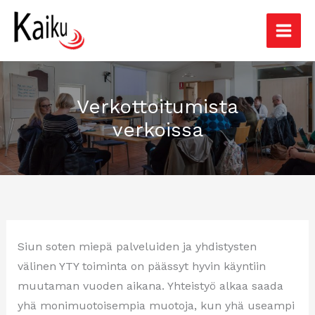
Siirry
sisältöön
Verkottoitumista
verkoissa
Siun soten miepä palveluiden ja yhdistysten
välinen YTY toiminta on päässyt hyvin käyntiin
muutaman vuoden aikana. Yhteistyö alkaa saada
yhä monimuotoisempia muotoja, kun yhä useampi