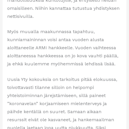
mahdollisuuksia kuntotujille, ja erityisesti heidän
omaisilleen. Niihin kannattaa tutustua yhdistyksen
nettisivuilla.
Myös muualla maakunnassa tapahtuu,
kunniamaininnan voisi antaa vuoden alusta
aloittaneelle ARMI hankkeelle. Vuoden vaihteessa
aloittaneessa hankkeessa on jo kova vauhti päällä,
ja ehkä kuulemme myöhemmissä lehdissä lisää.
Uusia Yty kokouksia on tarkoitus pitää elokuussa,
toivottavasti tilanne silloin on helpompi
yhteistoiminnan järejstämiseen, sillä paineet
”koronavelan” korjaamiseen mielenterveys ja
päihde kentällä on suuret. Samaan aikaan
resurssit eivät ole kasvaneet, ja hankemaailman
puolella jaetaan jopa uutta niukkuutta. Siksi