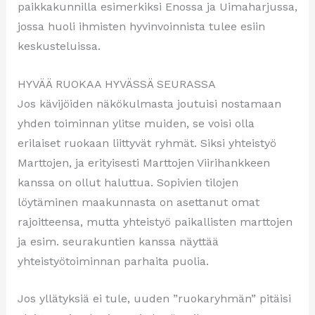
paikkakunnilla esimerkiksi Enossa ja Uimaharjussa,
jossa huoli ihmisten hyvinvoinnista tulee esiin
keskusteluissa.
HYVÄÄ RUOKAA HYVÄSSÄ SEURASSA
Jos kävijöiden näkökulmasta joutuisi nostamaan
yhden toiminnan ylitse muiden, se voisi olla
erilaiset ruokaan liittyvät ryhmät. Siksi yhteistyö
Marttojen, ja erityisesti Marttojen Viirihankkeen
kanssa on ollut haluttua. Sopivien tilojen
löytäminen maakunnasta on asettanut omat
rajoitteensa, mutta yhteistyö paikallisten marttojen
ja esim. seurakuntien kanssa näyttää
yhteistyötoiminnan parhaita puolia.
Jos yllätyksiä ei tule, uuden ”ruokaryhmän” pitäisi