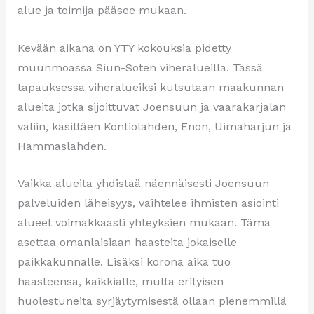
alue ja toimija pääsee mukaan.
Kevään aikana on YTY kokouksia pidetty
muunmoassa Siun-Soten viheralueilla. Tässä
tapauksessa viheralueiksi kutsutaan maakunnan
alueita jotka sijoittuvat Joensuun ja vaarakarjalan
väliin, käsittäen Kontiolahden, Enon, Uimaharjun ja
Hammaslahden.
Vaikka alueita yhdistää näennäisesti Joensuun
palveluiden läheisyys, vaihtelee ihmisten asiointi
alueet voimakkaasti yhteyksien mukaan. Tämä
asettaa omanlaisiaan haasteita jokaiselle
paikkakunnalle. Lisäksi korona aika tuo
haasteensa, kaikkialle, mutta erityisen
huolestuneita syrjäytymisestä ollaan pienemmillä