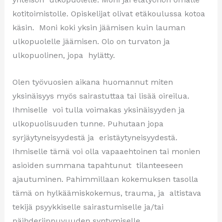
kotitoimistolle. Opiskelijat olivat etäkoulussa kotoa
käsin. Moni koki yksin jäämisen kuin lauman
ulkopuolelle jäämisen. Olo on turvaton ja
ulkopuolinen, jopa hylätty.
Olen työvuosien aikana huomannut miten
yksinäisyys myös sairastuttaa tai lisää oireilua.
Ihmiselle voi tulla voimakas yksinäisyyden ja
ulkopuolisuuden tunne. Puhutaan jopa
syrjäytyneisyydestä ja eristäytyneisyydestä.
Ihmiselle tämä voi olla vapaaehtoinen tai monien
asioiden summana tapahtunut tilanteeseen
ajautuminen. Pahimmillaan kokemuksen tasolla
tämä on hylkäämiskokemus, trauma, ja altistava
tekijä psyykkiselle sairastumiselle ja/tai
päihderiippuvuuden syntymiselle.