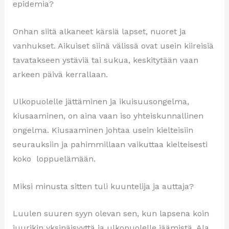
epidemia?
Onhan siitä alkaneet kärsiä lapset, nuoret ja
vanhukset. Aikuiset siinä välissä ovat usein kiireisiä
tavatakseen ystäviä tai sukua, keskitytään vaan
arkeen päivä kerrallaan.
Ulkopuolelle jättäminen ja ikuisuusongelma,
kiusaaminen, on aina vaan iso yhteiskunnallinen
ongelma. Kiusaaminen johtaa usein kielteisiin
seurauksiin ja pahimmillaan vaikuttaa kielteisesti
koko loppuelämään.
Miksi minusta sitten tuli kuuntelija ja auttaja?
Luulen suuren syyn olevan sen, kun lapsena koin
juurikin yksinäisyyttä ja ulkopuolelle jäämistä. Ala