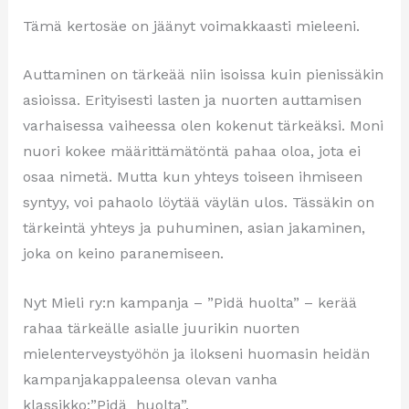
Tämä kertosäe on jäänyt voimakkaasti mieleeni.
Auttaminen on tärkeää niin isoissa kuin pienissäkin
asioissa. Erityisesti lasten ja nuorten auttamisen
varhaisessa vaiheessa olen kokenut tärkeäksi. Moni
nuori kokee määrittämätöntä pahaa oloa, jota ei
osaa nimetä. Mutta kun yhteys toiseen ihmiseen
syntyy, voi pahaolo löytää väylän ulos. Tässäkin on
tärkeintä yhteys ja puhuminen, asian jakaminen,
joka on keino paranemiseen.
Nyt Mieli ry:n kampanja – ”Pidä huolta” – kerää
rahaa tärkeälle asialle juurikin nuorten
mielenterveystyöhön ja ilokseni huomasin heidän
kampanjakappaleensa olevan vanha
klassikko:”Pidä huolta”.