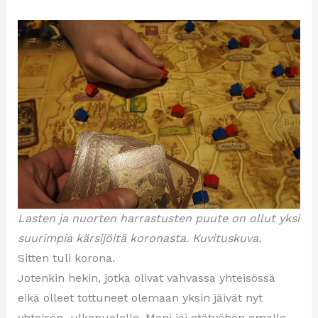
Lasten ja nuorten harrastusten puute on ollut yksi
suurimpia kärsijöitä koronasta. Kuvituskuva.
Sitten tuli korona.
Jotenkin hekin, jotka olivat vahvassa yhteisössä
eikä olleet tottuneet olemaan yksin jäivät nyt
yhteisön ulkopuolelle. Moni jäi etätyöhön omalle