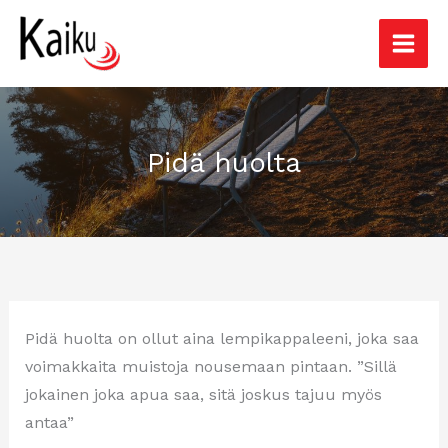
Siirry
sisältöön
Pidä huolta
Pidä huolta on ollut aina lempikappaleeni, joka saa
voimakkaita muistoja nousemaan pintaan. ”Sillä
jokainen joka apua saa, sitä joskus tajuu myös
antaa”