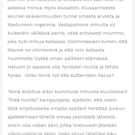
asteella minua myös kiusattiin. Kiusaamisesta
seurasi epävarmuuden tunne omasta arvosta ja
itsetunnon ongelmia. Vastapainona minulla oli
kuitenkin välittävä perhe, sekä erityisesti mummo,
joka tuki minua kaikessa. Sisimmässäni tunsin, että
tilanne on ohimenevä ja että voin kaikesta
huolimatta löytää oman paikkani elämässä.
Halusin jo lapsena olla hyödyksi muille ja tehdä
hyvää. Onko tämä nyt sitä auttamisen halua?
Tämä kirjoitus alkoi kummuta minusta kuullessani
”Pidä huolta”-kampanjasta. Ajattelin, että voisin
tällä kirjoituksella omalta osaltani herättää jonkun
ajattelemaan lähellä olevaa yksinäistä läheistä.
Voisin olla niiden ääni, jotka toistuvasti jätetään
ulkopuolelle ja yksin. Onko sinun lähelläsi joku