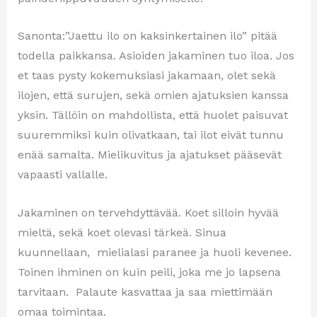
Sanonta:”Jaettu ilo on kaksinkertainen ilo” pitää
todella paikkansa. Asioiden jakaminen tuo iloa. Jos
et taas pysty kokemuksiasi jakamaan, olet sekä
ilojen, että surujen, sekä omien ajatuksien kanssa
yksin. Tällöin on mahdollista, että huolet paisuvat
suuremmiksi kuin olivatkaan, tai ilot eivät tunnu
enää samalta. Mielikuvitus ja ajatukset pääsevät
vapaasti vallalle.
Jakaminen on tervehdyttävää. Koet silloin hyvää
mieltä, sekä koet olevasi tärkeä. Sinua
kuunnellaan, mielialasi paranee ja huoli kevenee.
Toinen ihminen on kuin peili, joka me jo lapsena
tarvitaan. Palaute kasvattaa ja saa miettimään
omaa toimintaa.