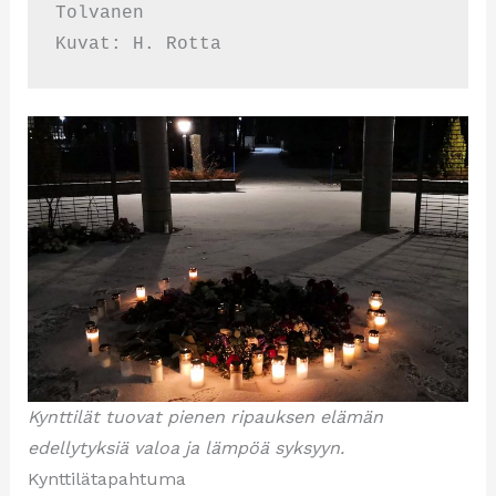
Tolvanen

Kuvat: H. Rotta
Kynttilät tuovat pienen ripauksen elämän
edellytyksiä valoa ja lämpöä syksyyn.
Kynttilätapahtuma