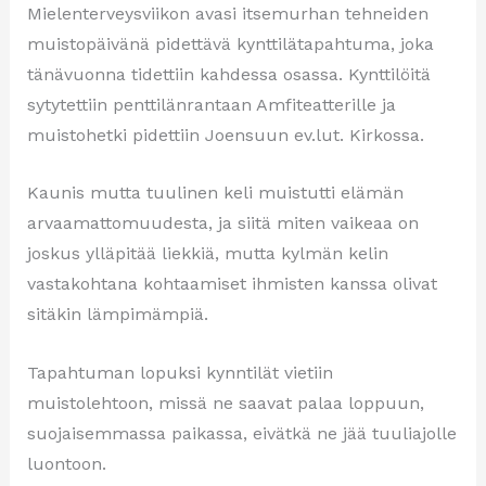
Mielenterveysviikon avasi itsemurhan tehneiden
muistopäivänä pidettävä kynttilätapahtuma, joka
tänävuonna tidettiin kahdessa osassa. Kynttilöitä
sytytettiin penttilänrantaan Amfiteatterille ja
muistohetki pidettiin Joensuun ev.lut. Kirkossa.
Kaunis mutta tuulinen keli muistutti elämän
arvaamattomuudesta, ja siitä miten vaikeaa on
joskus ylläpitää liekkiä, mutta kylmän kelin
vastakohtana kohtaamiset ihmisten kanssa olivat
sitäkin lämpimämpiä.
Tapahtuman lopuksi kynntilät vietiin
muistolehtoon, missä ne saavat palaa loppuun,
suojaisemmassa paikassa, eivätkä ne jää tuuliajolle
luontoon.